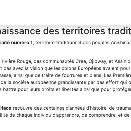
À Propos
Explorer
Se divertir
Séjourner
Évèn
issance des territoires tradi
raité numéro 1
, territoire traditionnel des peuples Anishin
la rivière Rouge, des communautés Cree, Ojibway, et Assinibo
nt pas avec la vision que les colons Européens avaient pour
hasse, ainsi que de traite de fourrures et biens. Les Premiè
us de la société européenne grandissante par des effort qui 
attre pour leurs droits et libertés ainsi que pour protéger
iface
recouvre des centaines d’années d’histoire, de traumat
abilité de chaque individu d’apprendre, de comprendre, et de 