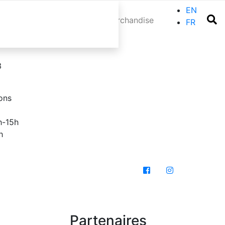
EN
ements
Blog
Contacter
Marchandise
FR
3
ons
h-15h
h
Partenaires