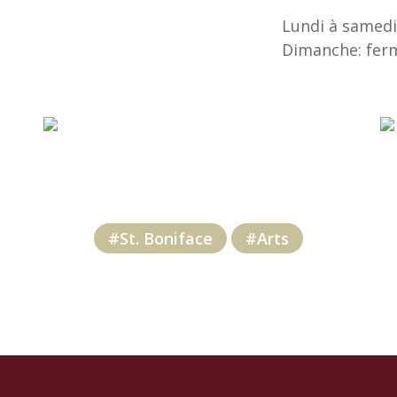
Lundi à samedi:
Dimanche: fer
#St. Boniface
#Arts