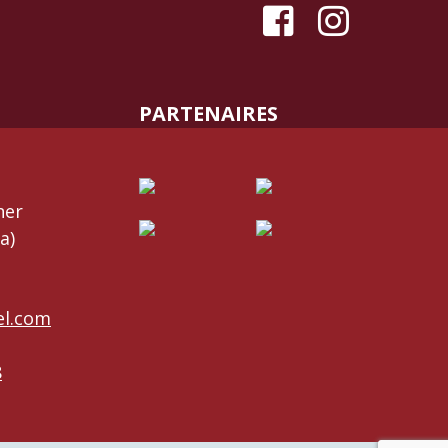
PARTENAIRES
her
a)
el.com
8