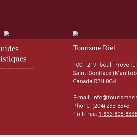
uides
Tourisme Riel
istiques
100 - 219, boul. Provenc
Saint-Boniface (Manitob
Canada R2H 0G4
E-mail:
info@tourismeri
Phone:
(204) 233-8343
Toll-free:
1-866-808-833