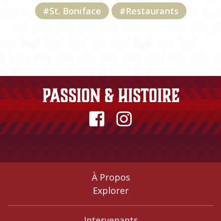
#St. Boniface
#Restaurants
À Propos
Explorer
Intervenants