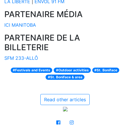
LA LIBERTÉ
|
ENVOL 91 FM
PARTENAIRE MÉDIA
ICI MANITOBA
PARTENAIRE DE LA
BILLETERIE
SFM 233-ALLÔ
#Festivals and Events
#Outdoor activities
#St. Boniface
#St. Boniface & area
Read other articles